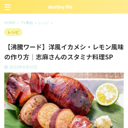
destiny life
HOME
>
TV番組
>
レシピ
>
レシピ
【沸騰ワード】洋風イカメシ・レモン風味
の作り方｜志麻さんのスタミナ料理SP
2022年6月10日