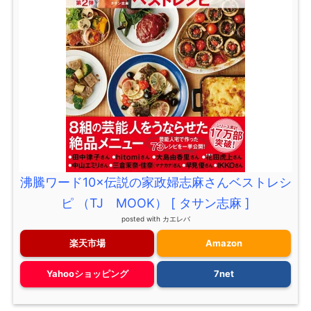
沸騰ワード10×伝説の家政婦志麻さんベストレシ
ピ （TJ MOOK） [ タサン志麻 ]
posted with
カエレバ
楽天市場
Amazon
Yahooショッピング
7net