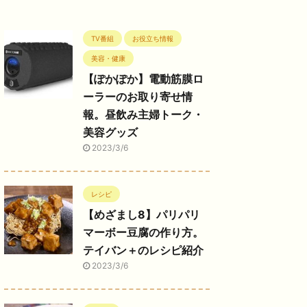
TV番組
お役立ち情報
美容・健康
【ぽかぽか】電動筋膜ロ
ーラーのお取り寄せ情
報。昼飲み主婦トーク・
美容グッズ
2023/3/6
レシピ
【めざまし8】パリパリ
マーボー豆腐の作り方。
テイバン＋のレシピ紹介
2023/3/6