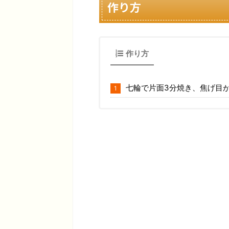
作り方
作り方
七輪で片面3分焼き、焦げ目