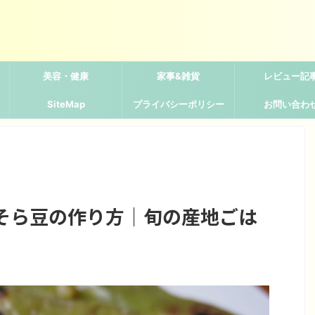
美容・健康
家事&雑貨
レビュー記
SiteMap
プライバシーポリシー
お問い合わ
そら豆の作り方｜旬の産地ごは