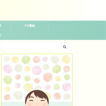
事
TV番組
せ