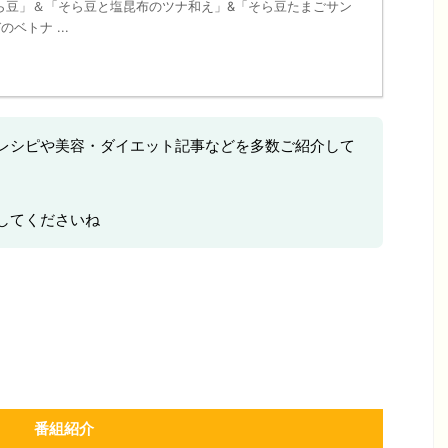
ら豆」＆「そら豆と塩昆布のツナ和え」&「そら豆たまごサン
ベトナ ...
レシピや美容・ダイエット記事などを多数ご紹介して
してくださいね
番組紹介