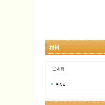
材料
材料
そら豆