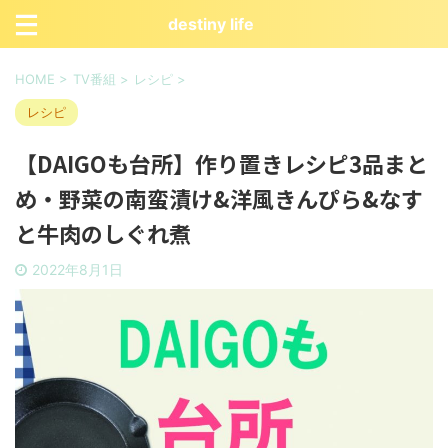
destiny life
HOME
>
TV番組
>
レシピ
>
レシピ
【DAIGOも台所】作り置きレシピ3品まと
め・野菜の南蛮漬け&洋風きんぴら&なす
と牛肉のしぐれ煮
2022年8月1日