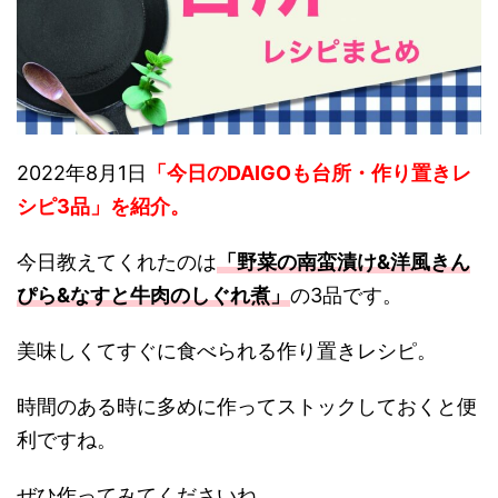
2022年8月1日
「今日のDAIGOも台所・作り置きレ
シピ
3品
」を紹介。
今日教えてくれたのは
「野菜の南蛮漬け&洋風きん
ぴら&なすと牛肉のしぐれ煮」
の3品です。
美味しくてすぐに食べられる作り置きレシピ。
時間のある時に多めに作ってストックしておくと便
利ですね。
ぜひ作ってみてくださいね。