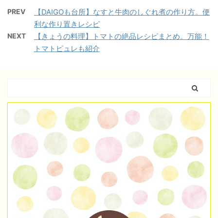
PREV
【DAIGOも台所】なすと牛肉のしぐれ煮の作り方。便
利な作り置きレシピ
NEXT
【きょうの料理】トマトの絶品レシピまとめ。万能！
トマトピュレも紹介