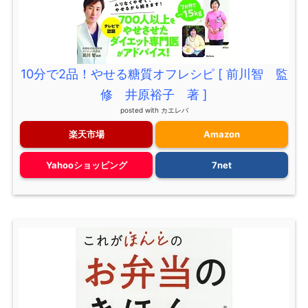
10分で2品！やせる糖質オフレシピ [ 前川智 監
修 井原裕子 著 ]
posted with
カエレバ
楽天市場
Amazon
Yahooショッピング
7net