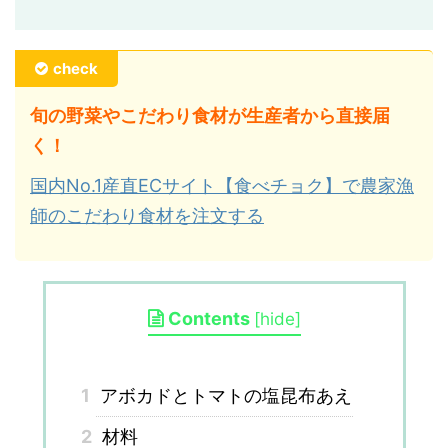
check
旬の野菜やこだわり食材が生産者から直接届
く！
国内No.1産直ECサイト【食べチョク】で農家漁
師のこだわり食材を注文する
Contents
[
hide
]
1
アボカドとトマトの塩昆布あえ
2
材料