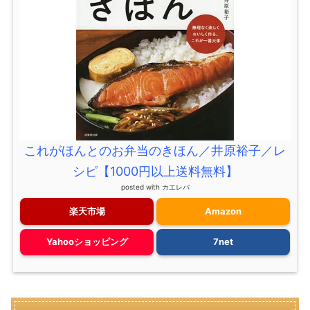
これがほんとのお弁当のきほん／井原裕子／レ
シピ【1000円以上送料無料】
posted with
カエレバ
楽天市場
Amazon
Yahooショッピング
7net