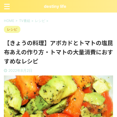
destiny life
HOME
>
TV番組
>
レシピ
>
レシピ
【きょうの料理】アボカドとトマトの塩昆
布あえの作り方・トマトの大量消費におす
すめなレシピ
2022年8月2日