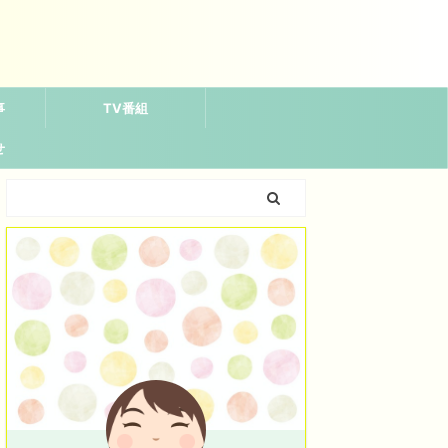
事
TV番組
せ