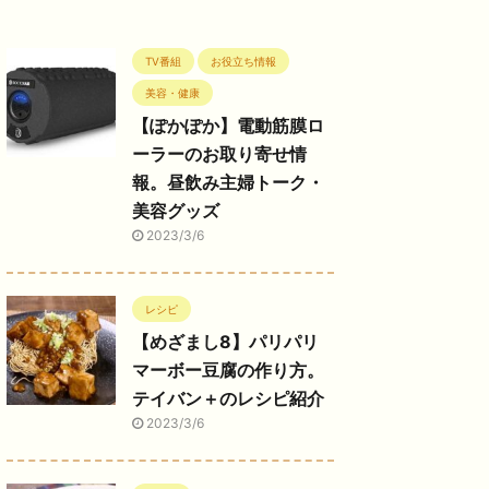
TV番組
お役立ち情報
美容・健康
【ぽかぽか】電動筋膜ロ
ーラーのお取り寄せ情
報。昼飲み主婦トーク・
美容グッズ
2023/3/6
レシピ
【めざまし8】パリパリ
マーボー豆腐の作り方。
テイバン＋のレシピ紹介
2023/3/6