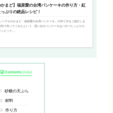
のかまど】福原愛の台湾パンケーキの作り方・紅
たっぷりの絶品レシピ！
「グレーテルのかまど・福原愛の台湾パンケーキ」の作り方をご紹介しま
節目で作ってくれたという、思い出のパンケーキはバターたっぷりの、
ピック ...
Contents
[
hide
]
1
砂糖の天ぷら
2
材料
3
作り方