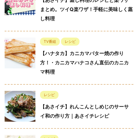
【あさイチ】蒸し料理のレシピと楽ワザ
まとめ。ツイQ楽ワザ！手軽に美味しく蒸
し料理
TV番組
レシピ
【ハナタカ】カニカマバター焼の作り
方！・カニカマハナコさん直伝のカニカ
マ料理
レシピ
【あさイチ】れんこんとしめじのサーサ
イ和の作り方｜あさイチレシピ