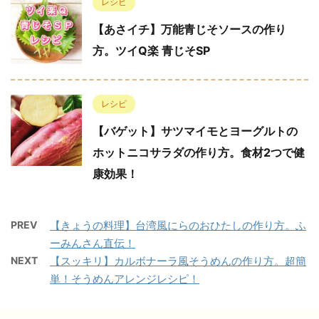
レシピ
【あさイチ】万能青じそソースの作り
方。ツイQ楽 青じそSP
レシピ
【バゲット】サツマイモとヨーグルトの
ホットニコサラダの作り方。食材2つで健
康効果！
PREV
【きょうの料理】台湾風にらのおひたしの作り方。ふ
ーみんさん直伝！
NEXT
【スッキリ】カルボナーラ風そうめんの作り方。超簡
単！そうめんアレンジレシピ！