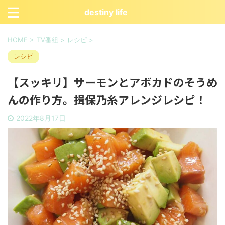
destiny life
HOME
>
TV番組
>
レシピ
>
レシピ
【スッキリ】サーモンとアボカドのそうめ
んの作り方。揖保乃糸アレンジレシピ！
2022年8月17日