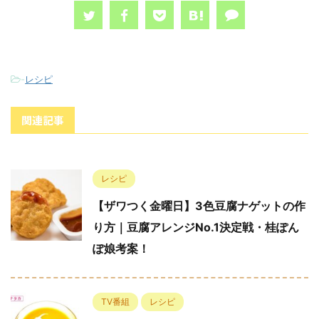
-
レシピ
関連記事
レシピ
【ザワつく金曜日】3色豆腐ナゲットの作
り方｜豆腐アレンジNo.1決定戦・桂ぽん
ぽ娘考案！
TV番組
レシピ