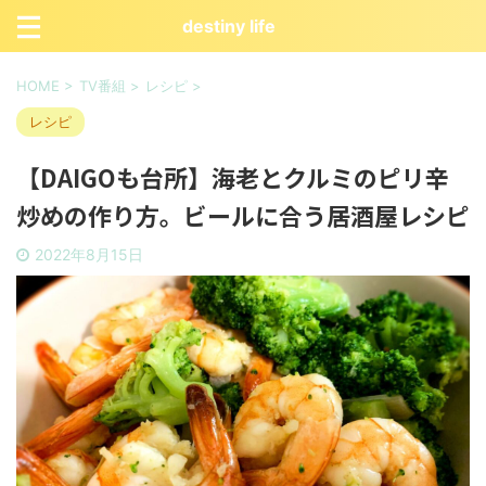
destiny life
HOME
>
TV番組
>
レシピ
>
レシピ
【DAIGOも台所】海老とクルミのピリ辛
炒めの作り方。ビールに合う居酒屋レシピ
2022年8月15日