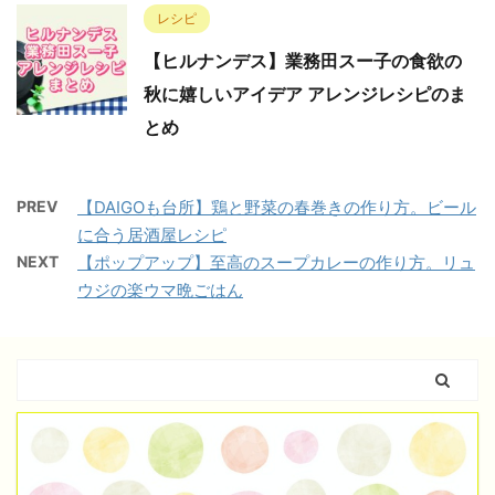
レシピ
【ヒルナンデス】業務田スー子の食欲の
秋に嬉しいアイデア アレンジレシピのま
とめ
PREV
【DAIGOも台所】鶏と野菜の春巻きの作り方。ビール
に合う居酒屋レシピ
NEXT
【ポップアップ】至高のスープカレーの作り方。リュ
ウジの楽ウマ晩ごはん