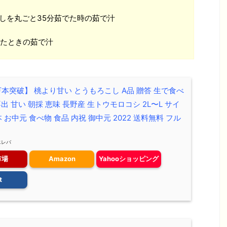
しを丸ごと35分茹でた時の茹で汁
でたときの茹で汁
万本突破】 桃より甘い とうもろこし A品 贈答 生で食べ
出 甘い 朝採 恵味 長野産 生トウモロコシ 2L〜L サイ
2本 お中元 食べ物 食品 内祝 御中元 2022 送料無料 フル
エレバ
市場
Amazon
Yahooショッピング
t