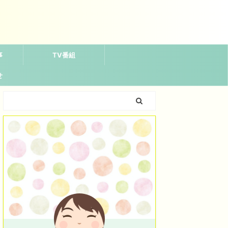
事
TV番組
せ