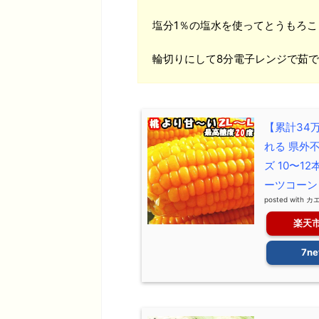
塩分1％の塩水を使ってとうもろこ
輪切りにして8分電子レンジで茹
【累計34
れる 県外不
ズ 10〜1
ーツコーン
posted with
カ
楽天
7ne