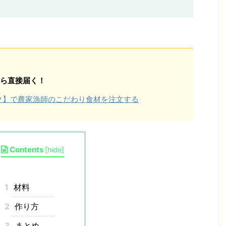
ら直接届く！
ョク】で農家漁師のこだわり食材を注文する
Contents
[
hide
]
1
材料
2
作り方
3
まとめ