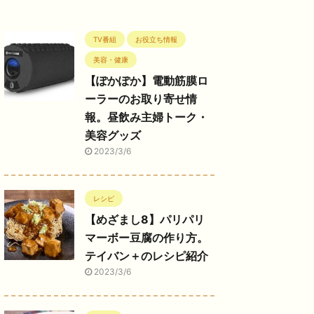
TV番組
お役立ち情報
美容・健康
【ぽかぽか】電動筋膜ロ
ーラーのお取り寄せ情
報。昼飲み主婦トーク・
美容グッズ
2023/3/6
レシピ
【めざまし8】パリパリ
マーボー豆腐の作り方。
テイバン＋のレシピ紹介
2023/3/6