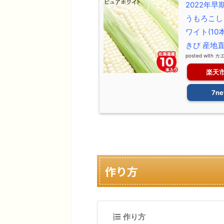
2022年
うもろこし
ワイト(1
きび 産地
posted with
カ
楽天
7ne
作り方
作り方