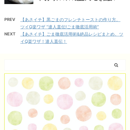
PREV
【あさイチ】黒ごまのフレンチトーストの作り方。
ツイQ楽ワザ “達人直伝!ごま徹底活用術”
NEXT
【あさイチ】ごま徹底活用術&絶品レシピまとめ。ツ
イQ楽ワザ！達人直伝！