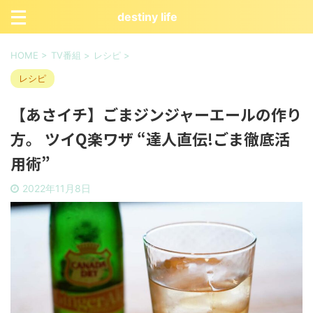
destiny life
HOME
>
TV番組
>
レシピ
>
レシピ
【あさイチ】ごまジンジャーエールの作り
方。 ツイQ楽ワザ “達人直伝!ごま徹底活
用術”
2022年11月8日