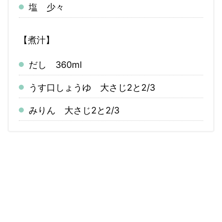
塩 少々
【煮汁】
だし 360ml
うす口しょうゆ 大さじ2と2/3
みりん 大さじ2と2/3