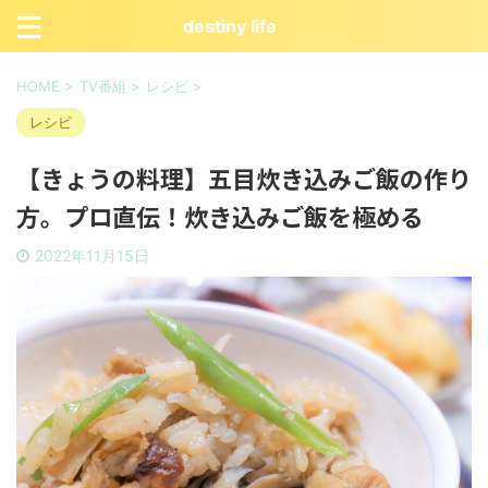
destiny life
HOME
>
TV番組
>
レシピ
>
レシピ
【きょうの料理】五目炊き込みご飯の作り
方。プロ直伝！炊き込みご飯を極める
2022年11月15日