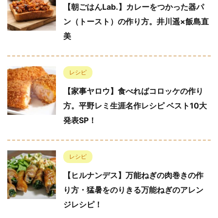
【朝ごはんLab.】カレーをつかった器パ
ン（トースト）の作り方。井川遥×飯島直
美
レシピ
【家事ヤロウ】食べればコロッケの作り
方。平野レミ生涯名作レシピ ベスト10大
発表SP！
レシピ
【ヒルナンデス】万能ねぎの肉巻きの作
り方・猛暑をのりきる万能ねぎのアレン
ジレシピ！