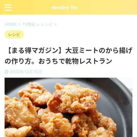
destiny life
HOME
>
TV番組
>
レシピ
>
レシピ
【まる得マガジン】大豆ミートのから揚げ
の作り方。おうちで乾物レストラン
2022年12月15日