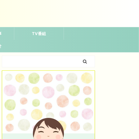
事
TV番組
せ