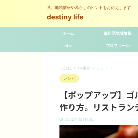
荒川地域情報や暮らしのヒントをお伝えします
destiny life
ホーム
荒川区地域情報
etc.
プロフィール
HOME
>
TV番組
>
レシピ
>
レシピ
【ポップアップ】ゴ
作り方。リストランテ
2022年12月13日