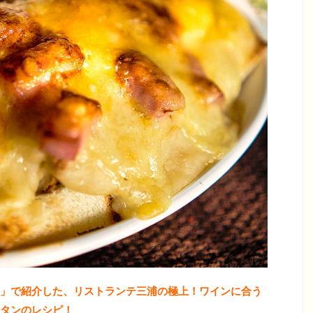
！」で紹介した、リストランテ三浦の極上！ワインに合う
タン
の
レシピ！