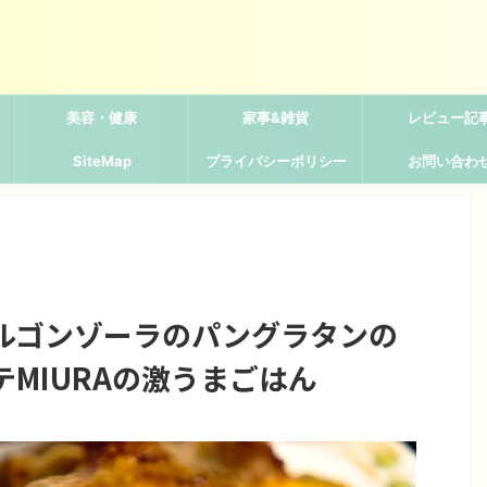
美容・健康
家事&雑貨
レビュー記
SiteMap
プライバシーポリシー
お問い合わ
ルゴンゾーラのパングラタンの
MIURAの激うまごはん