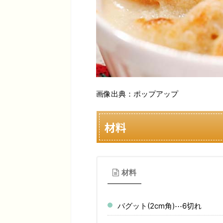
画像出典：ポップアップ
材料
材料
バグット(2cm角)⋯6切れ