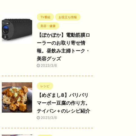
TV番組
お役立ち情報
美容・健康
【ぽかぽか】電動筋膜ロ
ーラーのお取り寄せ情
報。昼飲み主婦トーク・
美容グッズ
2023/3/6
レシピ
【めざまし8】パリパリ
マーボー豆腐の作り方。
テイバン＋のレシピ紹介
2023/3/6