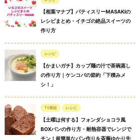
【相葉マナブ】パティスリーMASAKIの
レシピまとめ・イチゴの絶品スイーツの
作り方
レシピ
【かまいガチ】カップ麺の汁で茶碗蒸し
の作り方｜ケンコバの節約「下積みメ
シ！」
TV番組
レシピ
【土曜は何する】フォンダショコラ風
BOXパンの作り方・耐熱容器でレンジで
チン！超簡単なパン作りを斉藤ゆかり先