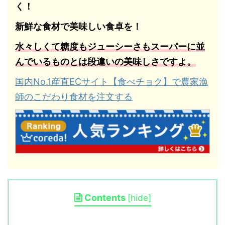
く！
新鮮な食材で美味しい食卓を！
水々しくて糖度もジューシーさもスーパーに並
んでいるものとは段違いの美味しさですよ。
国内No.1産直ECサイト【食べチョク】で農家漁
師のこだわり食材を注文する
Contents
[
hide
]