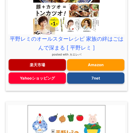
平野レミのオールスターレシピ 家族の絆はごは
んで深まる [ 平野レミ ]
posted with
カエレバ
楽天市場
Amazon
Yahooショッピング
7net