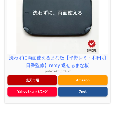
洗わずに両面使えるまな板【平野レミ・和田明
日香監修】remy 返せるまな板
posted with
カエレバ
楽天市場
Amazon
Yahooショッピング
7net