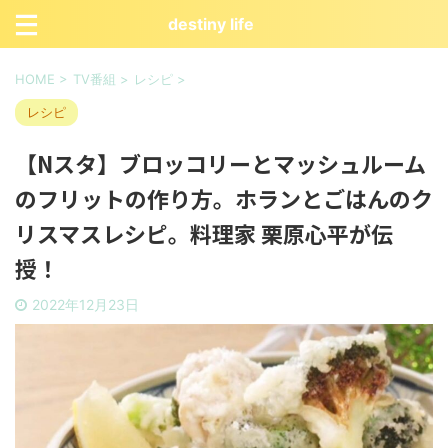
destiny life
HOME
>
TV番組
>
レシピ
>
レシピ
【Nスタ】ブロッコリーとマッシュルーム
のフリットの作り方。ホランとごはんのク
リスマスレシピ。料理家 栗原心平が伝
授！
2022年12月23日