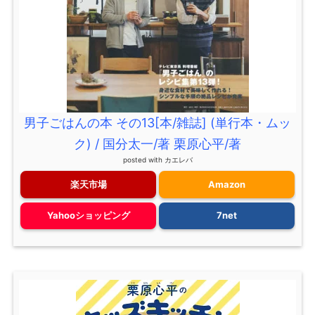
男子ごはんの本 その13[本/雑誌] (単行本・ムッ
ク) / 国分太一/著 栗原心平/著
posted with
カエレバ
楽天市場
Amazon
Yahooショッピング
7net