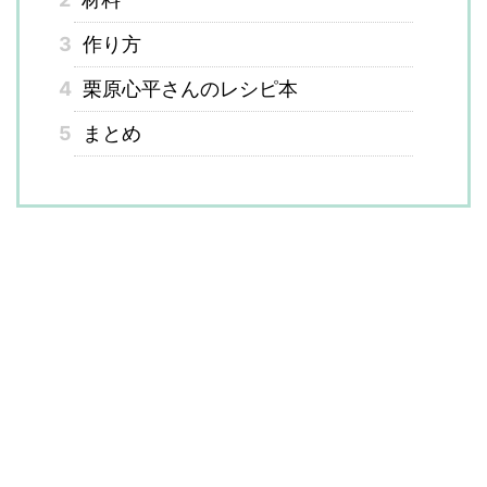
3
作り方
4
栗原心平さんのレシピ本
5
まとめ