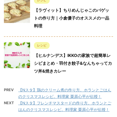
レシピ
【ラヴィット】ちりめんじゃこのバゲッ
トの作り方｜小倉優子のオススメの一品
料理
レシピ
【ヒルナンデス】IKKOの家族で超簡単レ
シピまとめ・羽付き餃子&なんちゃってカ
ツ丼&焼きカレー
PREV
【Nスタ】鶏のクリーム煮の作り方。ホランとごはん
のクリスマスレシピ。料理家 栗原心平が伝授！
NEXT
【Nスタ】フレンチマスタードの作り方。ホランとご
はんのクリスマスレシピ。料理家 栗原心平が伝授！