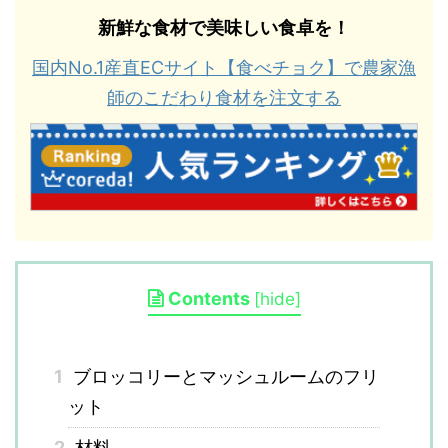
新鮮な食材で美味しい食卓を！
国内No.1産直ECサイト【食べチョク】で農家漁
師のこだわり食材を注文する
Contents
[
hide
]
1
ブロッコリーとマッシュルームのフリ
ット
2
材料