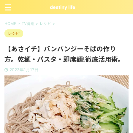
destiny life
HOME
>
TV番組
>
レシピ
>
レシピ
【あさイチ】バンバンジーそばの作り
方。乾麺・パスタ・即席麺!徹底活用術。
2023年1月17日