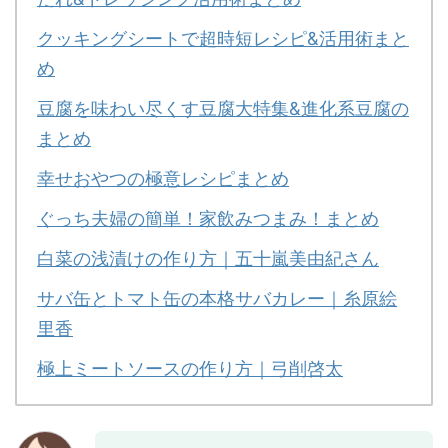
クッキングシートで超時短レシピ&活用術まと
め
豆腐を味わい尽くす豆腐大特集&進化系豆腐の
まとめ
幸せおやつの極意レシピまとめ
ぐっち夫婦の簡単！家飲みつまみ！まとめ
白菜の浅漬けの作り方｜五十嵐美由紀さん
サバ缶とトマト缶の本格サバカレー｜糸原絵
里香
極上ミートソースの作り方｜弓削啓太