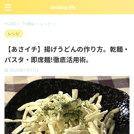
destiny life
HOME
>
TV番組
>
レシピ
>
レシピ
【あさイチ】揚げうどんの作り方。乾麺・
パスタ・即席麺!徹底活用術。
2023年1月17日