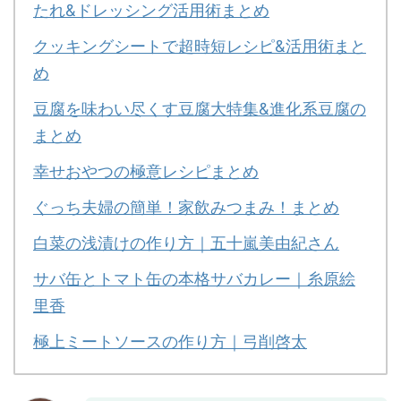
たれ&ドレッシング活用術まとめ
クッキングシートで超時短レシピ&活用術まと
め
豆腐を味わい尽くす豆腐大特集&進化系豆腐の
まとめ
幸せおやつの極意レシピまとめ
ぐっち夫婦の簡単！家飲みつまみ！まとめ
白菜の浅漬けの作り方｜五十嵐美由紀さん
サバ缶とトマト缶の本格サバカレー｜糸原絵
里香
極上ミートソースの作り方｜弓削啓太