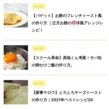
レシピ
【バゲット】お餅のフレンチトースト風
の作り方 ｜正月お餅の
洋風アレンジレ
シピ！
レシピ
【スクール革命】髙地くん考案！サバ缶
の卵かけご飯の作り方。
レシピ
【家事ヤロウ】とろとろチーズトースト
の作り方｜2021年ベストレシピ20