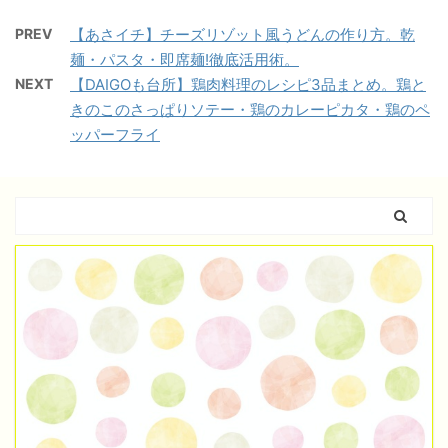
PREV
【あさイチ】チーズリゾット風うどんの作り方。乾
麺・パスタ・即席麺!徹底活用術。
NEXT
【DAIGOも台所】鶏肉料理のレシピ3品まとめ。鶏と
きのこのさっぱりソテー・鶏のカレーピカタ・鶏のペ
ッパーフライ