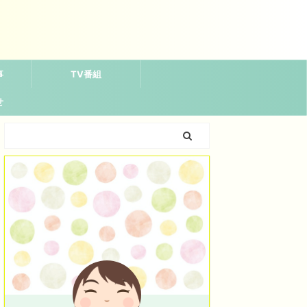
事
TV番組
せ