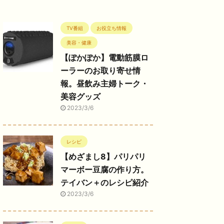
TV番組
お役立ち情報
美容・健康
【ぽかぽか】電動筋膜ロ
ーラーのお取り寄せ情
報。昼飲み主婦トーク・
美容グッズ
2023/3/6
レシピ
【めざまし8】パリパリ
マーボー豆腐の作り方。
テイバン＋のレシピ紹介
2023/3/6