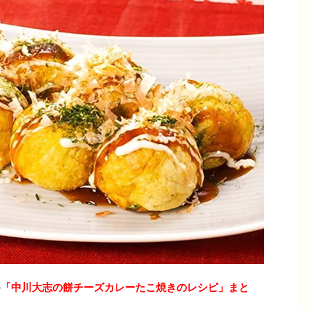
の
「中川大志の餅チーズカレーたこ焼きのレシピ」
まと