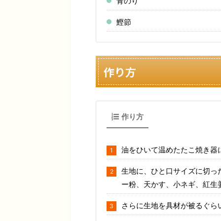
青のり
鰹節
作り方
作り方
油をひいて温めたたこ焼き器
生地に、ひと口サイズに切っ
ー粉、天かす、小ネギ、紅生
さらに生地を具材が被るぐら