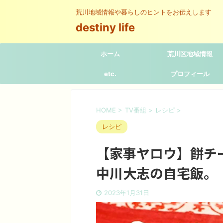
荒川地域情報や暮らしのヒントをお伝えします
destiny life
ホーム
荒川区地域情報
etc.
プロフィール
HOME
>
TV番組
>
レシピ
>
レシピ
【家事ヤロウ】餅チ
中川大志の自宅飯。
2023年1月31日