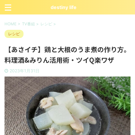
destiny life
HOME
>
TV番組
>
レシピ
>
レシピ
【あさイチ】鶏と大根のうま煮の作り方。
料理酒&みりん活用術・ツイQ楽ワザ
2023年1月31日