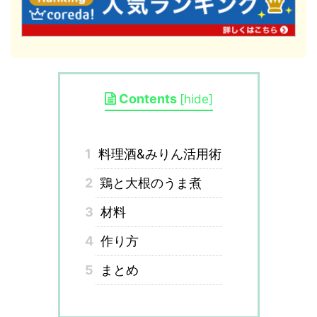
Contents
[
hide
]
1
料理酒&みりん活用術
2
鶏と大根のうま煮
3
材料
4
作り方
5
まとめ