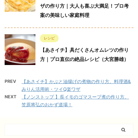
ザの作り方｜大人も喜ぶ大満足！プロ考
案の美味しい家庭料理
レシピ
【あさイチ】具だくさんオムレツの作り
方｜プロ直伝の絶品レシピ（大宮勝雄）
PREV
【あさイチ】かぶと油揚げの煮物の作り方。料理酒&
みりん活用術・ツイQ楽ワザ
NEXT
【ノンストップ 】長イモのゴマスープ煮の作り方。
笠原将弘のおかず道場！