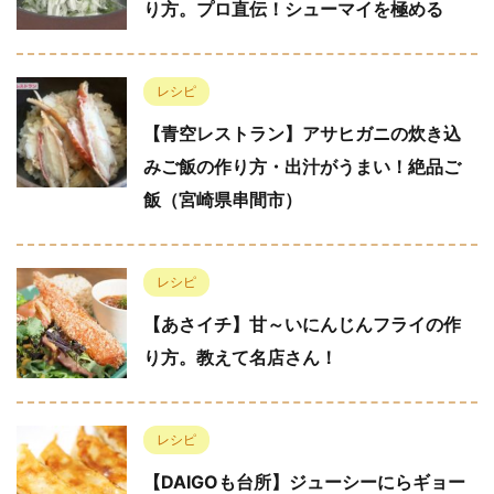
り方。プロ直伝！シューマイを極める
レシピ
【青空レストラン】アサヒガニの炊き込
みご飯の作り方・出汁がうまい！絶品ご
飯（宮崎県串間市）
レシピ
【あさイチ】甘～いにんじんフライの作
り方。教えて名店さん！
レシピ
【DAIGOも台所】ジューシーにらギョー