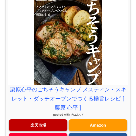
栗原心平のごちそうキャンプ メスティン・スキ
レット・ダッチオーブンでつくる極旨レシピ [
栗原 心平 ]
posted with
カエレバ
楽天市場
Amazon