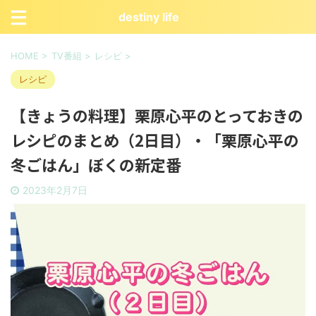
destiny life
HOME
>
TV番組
>
レシピ
>
レシピ
【きょうの料理】栗原心平のとっておきの
レシピのまとめ（2日目）・「栗原心平の
冬ごはん」ぼくの新定番
2023年2月7日