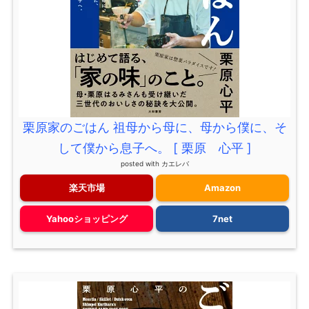
栗原家のごはん 祖母から母に、母から僕に、そ
して僕から息子へ。 [ 栗原 心平 ]
posted with
カエレバ
楽天市場
Amazon
Yahooショッピング
7net