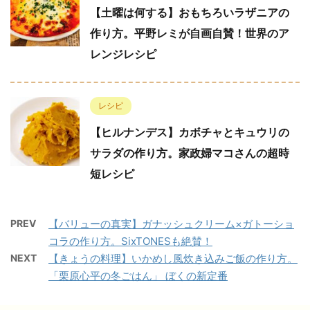
【土曜は何する】おもちろいラザニアの
作り方。平野レミが自画自賛！世界のア
レンジレシピ
レシピ
【ヒルナンデス】カボチャとキュウリの
サラダの作り方。家政婦マコさんの超時
短レシピ
PREV
【バリューの真実】ガナッシュクリーム×ガトーショ
コラの作り方。SixTONESも絶賛！
NEXT
【きょうの料理】いかめし風炊き込みご飯の作り方。
「栗原心平の冬ごはん」 ぼくの新定番