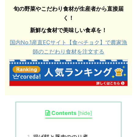
旬の野菜やこだわり食材が生産者から直接届
く！
新鮮な食材で美味しい食卓を！
国内No.1産直ECサイト【食べチョク】で農家漁
師のこだわり食材を注文する
Contents
[
hide
]
1
揚げ餅と豚肉ののり煮