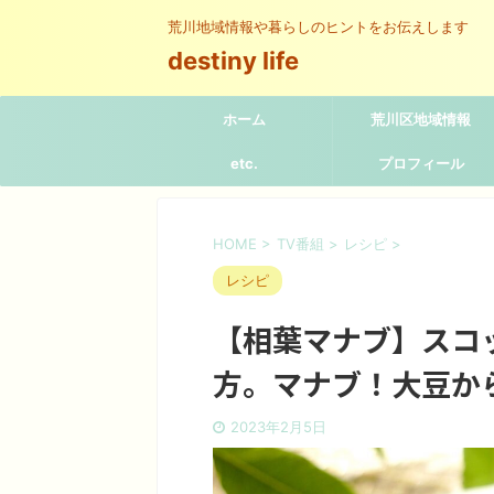
荒川地域情報や暮らしのヒントをお伝えします
destiny life
ホーム
荒川区地域情報
etc.
プロフィール
HOME
>
TV番組
>
レシピ
>
レシピ
【相葉マナブ】スコ
方。マナブ！大豆か
2023年2月5日