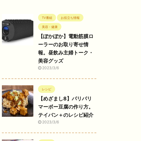
TV番組
お役立ち情報
美容・健康
【ぽかぽか】電動筋膜ロ
ーラーのお取り寄せ情
報。昼飲み主婦トーク・
美容グッズ
2023/3/6
レシピ
【めざまし8】パリパリ
マーボー豆腐の作り方。
テイバン＋のレシピ紹介
2023/3/6