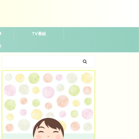
事
TV番組
せ