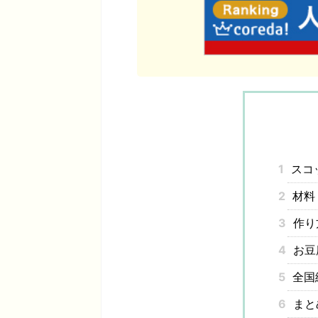
1
スコ
2
材料
3
作り
4
お豆
5
全国
6
まと