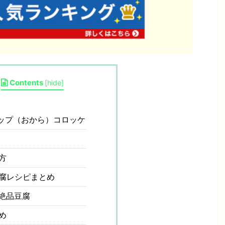
Contents
[
hide
]
ップ（おから）コロッケ
方
腐レシピまとめ
絶品豆腐
め