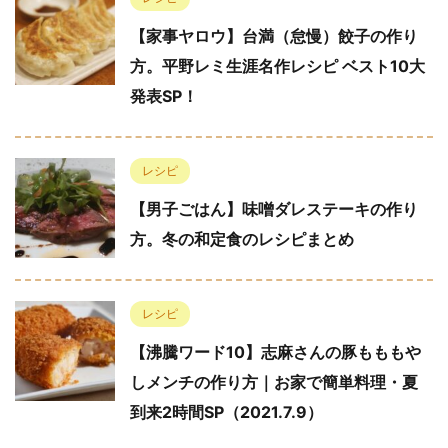
【家事ヤロウ】台満（怠慢）餃子の作り
方。平野レミ生涯名作レシピ ベスト10大
発表SP！
レシピ
【男子ごはん】味噌ダレステーキの作り
方。冬の和定食のレシピまとめ
レシピ
【沸騰ワード10】志麻さんの豚もももや
しメンチの作り方｜お家で簡単料理・夏
到来2時間SP（2021.7.9）