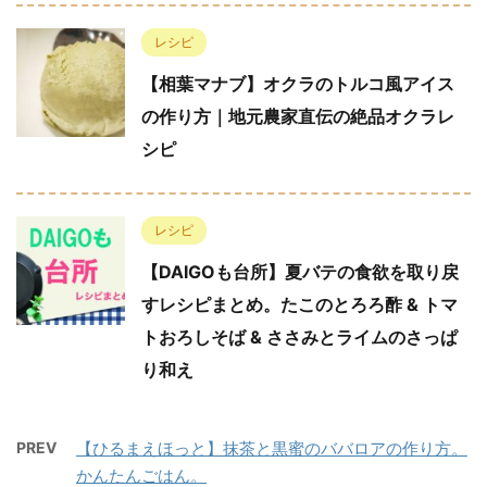
レシピ
【相葉マナブ】オクラのトルコ風アイス
の作り方｜地元農家直伝の絶品オクラレ
シピ
レシピ
【DAIGOも台所】夏バテの食欲を取り戻
すレシピまとめ。たこのとろろ酢 & トマ
トおろしそば & ささみとライムのさっぱ
り和え
PREV
【ひるまえほっと】抹茶と黒蜜のババロアの作り方。
かんたんごはん。