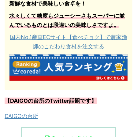
新鮮な食材で美味しい食卓を！
水々しくて糖度もジューシーさもスーパーに並
んでいるものとは段違いの美味しさですよ。
国内No.1産直ECサイト【食べチョク】で農家漁
師のこだわり食材を注文する
【DAIGOの台所のTwitter話題です】
DAIGOの台所