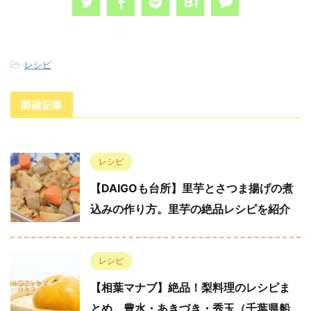
-
レシピ
関連記事
レシピ
【DAIGOも台所】里芋とさつま揚げの煮
込みの作り方。里芋の絶品レシピを紹介
レシピ
【相葉マナブ】絶品！梨料理のレシピま
とめ。豊水・あきづき・秀玉（千葉県船