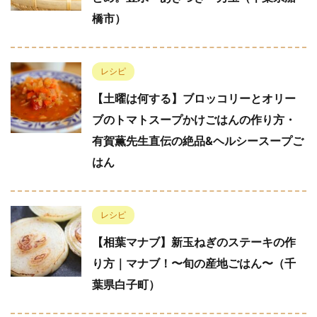
橋市）
レシピ
【土曜は何する】ブロッコリーとオリー
ブのトマトスープかけごはんの作り方・
有賀薫先生直伝の絶品&ヘルシースープご
はん
レシピ
【相葉マナブ】新玉ねぎのステーキの作
り方｜マナブ！〜旬の産地ごはん〜（千
葉県白子町）