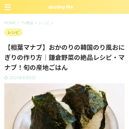
destiny life
HOME
>
TV番組
>
レシピ
>
レシピ
【相葉マナブ】おかのりの韓国のり風おに
ぎりの作り方｜鎌倉野菜の絶品レシピ・マ
ナブ！旬の産地ごはん
2021年6月6日