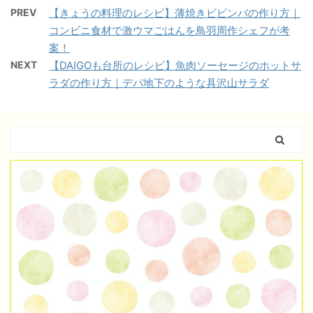
PREV
【きょうの料理のレシピ】薄焼きビビンバの作り方｜
コンビニ食材で激ウマごはんを鳥羽周作シェフが考
案！
NEXT
【DAIGOも台所のレシピ】魚肉ソーセージのホットサ
ラダの作り方｜デパ地下のような具沢山サラダ