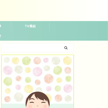
事
TV番組
せ