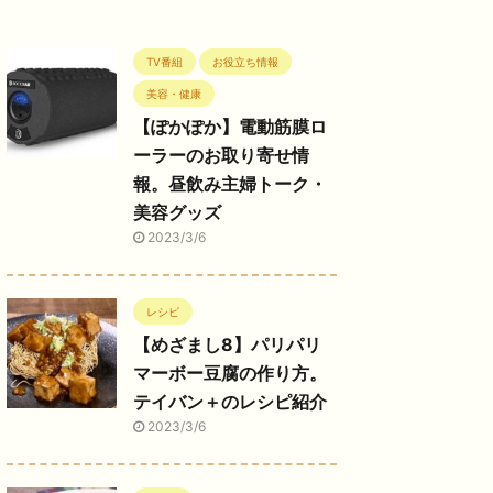
TV番組
お役立ち情報
美容・健康
【ぽかぽか】電動筋膜ロ
ーラーのお取り寄せ情
報。昼飲み主婦トーク・
美容グッズ
2023/3/6
レシピ
【めざまし8】パリパリ
マーボー豆腐の作り方。
テイバン＋のレシピ紹介
2023/3/6