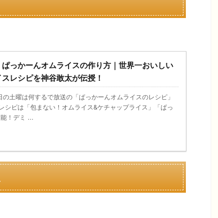
】ぱっかーんオムライスの作り方｜世界一おいしい
イスレシピを神谷敢太が伝授！
、今日の土曜は何するで放送の「ぱっかーんオムライスのレシピ」
るレシピは「包まない！オムライス&ケチャップライス」「ぱっ
！デミ ...
ス