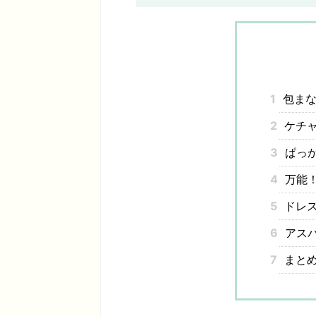
1
包まな
2
ケチャ
3
ぱっ
4
万能
5
ドレス
6
アスパ
7
まと