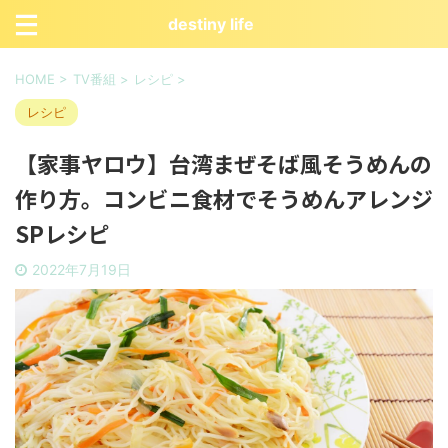
destiny life
HOME
>
TV番組
>
レシピ
>
レシピ
【家事ヤロウ】台湾まぜそば風そうめんの
作り方。コンビニ食材でそうめんアレンジ
SPレシピ
2022年7月19日