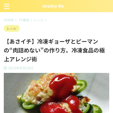
destiny life
HOME
>
TV番組
>
レシピ
>
レシピ
【あさイチ】冷凍ギョーザとピーマン
の“肉詰めない”の作り方。冷凍食品の極
上アレンジ術
2022年8月24日