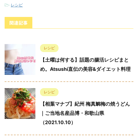
-
レシピ
関連記事
レシピ
【土曜は何する】話題の腸活レシピまと
め。Atsushi直伝の美容&ダイエット料理
レシピ
【相葉マナブ】紀州 梅真鯛梅の焼うどん
｜ご当地名産品博・和歌山県
（2021.10.10）