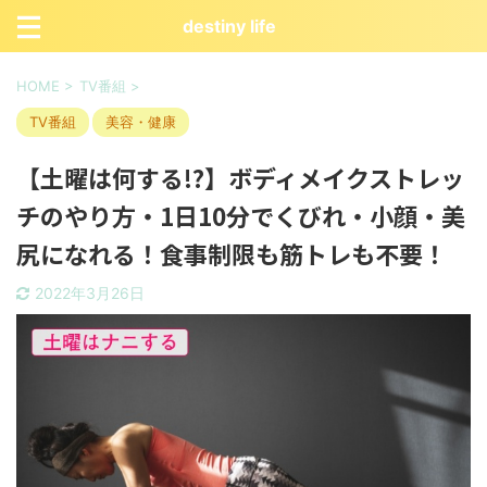
destiny life
HOME
>
TV番組
>
TV番組
美容・健康
【土曜は何する!?】ボディメイクストレッ
チのやり方・1日10分でくびれ・小顔・美
尻になれる！食事制限も筋トレも不要！
2022年3月26日