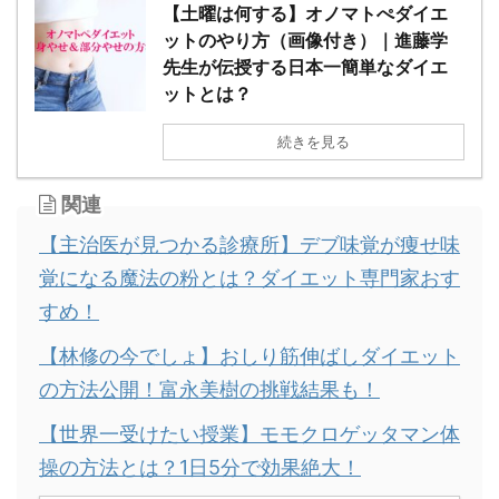
【土曜は何する】オノマトぺダイエ
ットのやり方（画像付き）｜進藤学
先生が伝授する日本一簡単なダイエ
ットとは？
続きを見る
関連
【主治医が見つかる診療所】デブ味覚が痩せ味
覚になる魔法の粉とは？ダイエット専門家おす
すめ！
【林修の今でしょ】おしり筋伸ばしダイエット
の方法公開！富永美樹の挑戦結果も！
【世界一受けたい授業】モモクロゲッタマン体
操の方法とは？1日5分で効果絶大！