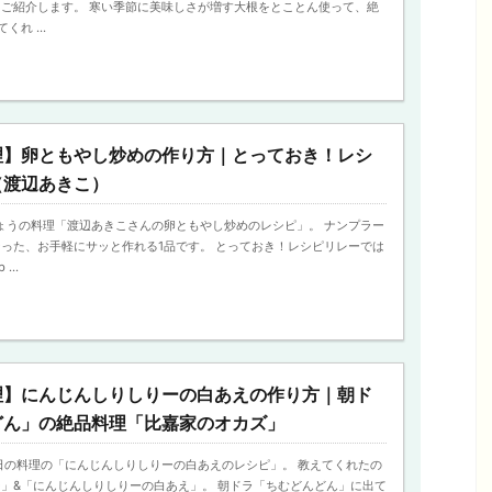
ご紹介します。 寒い季節に美味しさが増す大根をとことん使って、絶
れ ...
理】卵ともやし炒めの作り方｜とっておき！レシ
（渡辺あきこ）
、きょうの料理「渡辺あきこさんの卵ともやし炒めのレシピ」。 ナンプラー
った、お手軽にサッと作れる1品です。 とっておき！レシピリレーでは
...
理】にんじんしりしりーの白あえの作り方｜朝ド
どん」の絶品料理「比嘉家のオカズ」
、今日の料理の「にんじんしりしりーの白あえのレシピ」。 教えてくれたの
」&「にんじんしりしりーの白あえ」。 朝ドラ「ちむどんどん」に出て