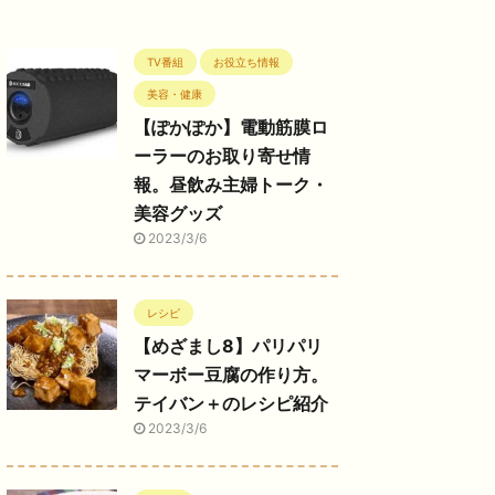
TV番組
お役立ち情報
美容・健康
【ぽかぽか】電動筋膜ロ
ーラーのお取り寄せ情
報。昼飲み主婦トーク・
美容グッズ
2023/3/6
レシピ
【めざまし8】パリパリ
マーボー豆腐の作り方。
テイバン＋のレシピ紹介
2023/3/6