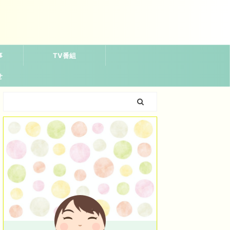
事
TV番組
せ