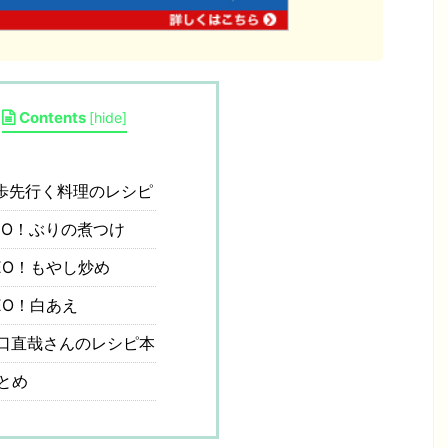
Contents
[
hide
]
歩先行く料理のレシピ
EO！ぶりの煮つけ
EO！もやし炒め
EO！白あえ
口直哉さんのレシピ本
とめ