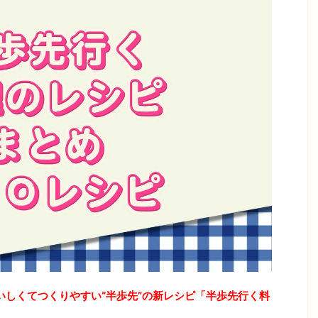
いしくてつくりやすい“半歩先”の新レシピ「半歩先行く料