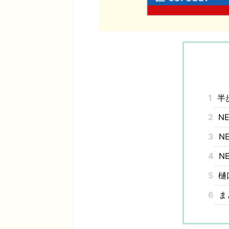
1
半
2
N
3
N
4
N
5
樋
6
ま