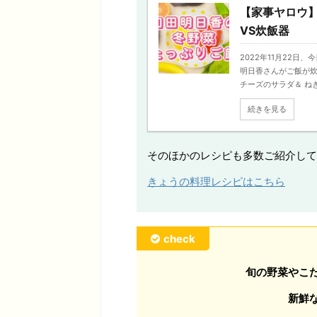
【家事ヤロウ
VS炊飯器
2022年11月22
明日香さんがご飯が炊
チーズのサラダ＆ ねぎア
続きを見る
そのほかのレシピも多数ご紹介して
きょうの料理レシピはこちら
check
旬の野菜やこ
新鮮