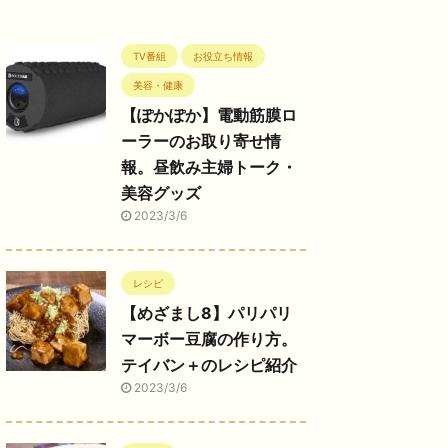
TV番組
お役立ち情報
美容・健康
【ぽかぽか】電動筋膜ロ
ーラーのお取り寄せ情
報。昼飲み主婦トーク・
美容グッズ
2023/3/6
レシピ
【めざまし8】パリパリ
マーボー豆腐の作り方。
テイバン＋のレシピ紹介
2023/3/6