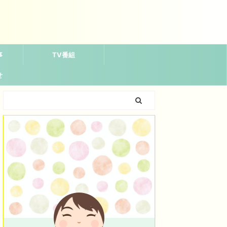
事
TV番組
せ