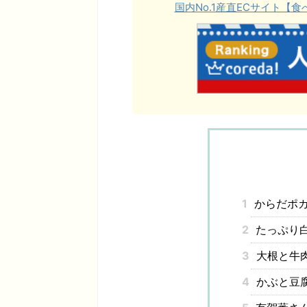
国内No.1産直ECサイト
1
からだポカ
2
たっぷり
3
大根と牛
4
かぶと豆