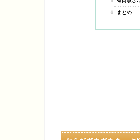
5
有賀薫さ
6
まとめ