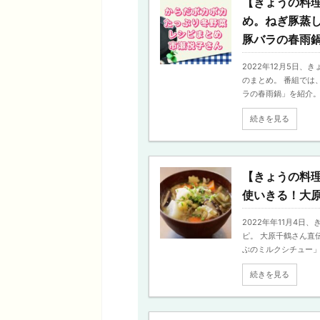
【きょうの料理
め。ねぎ豚蒸
豚バラの春雨
2022年12月5日
のまとめ。 番組では
ラの春雨鍋」を紹介。 寒
続きを見る
【きょうの料
使いきる！大
2022年年11月4
ピ。 大原千鶴さん直
ぶのミルクシチュー」「
続きを見る