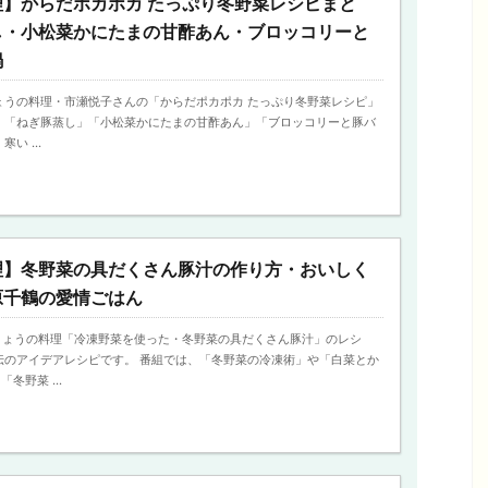
】からだポカポカ たっぷり冬野菜レシピまと
し・小松菜かにたまの甘酢あん・ブロッコリーと
鍋
、きょうの料理・市瀬悦子さんの「からだポカポカ たっぷり冬野菜レシピ」
、「ねぎ豚蒸し」「小松菜かにたまの甘酢あん」「ブロッコリーと豚バ
い ...
理】冬野菜の具だくさん豚汁の作り方・おいしく
原千鶴の愛情ごはん
日、きょうの料理「冷凍野菜を使った・冬野菜の具だくさん豚汁」のレシ
伝のアイデアレシピです。 番組では、「冬野菜の冷凍術」や「白菜とか
冬野菜 ...