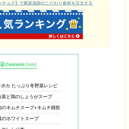
【食べチョク】で農家漁師のこだわり食材を注文する
Contents
[
hide
]
ポカ たっぷり冬野菜レシピ
白菜と鶏のしょうがスープ
肉のキムチスープ+キムチ雑炊
腐のホワイトスープ