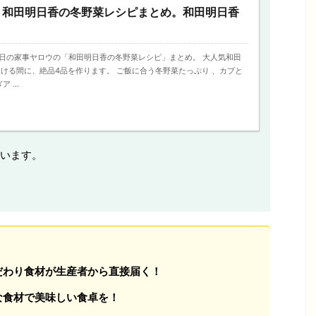
】和田明日香の冬野菜レシピまとめ。和田明日香
日、今日の家事ヤロウの「和田明日香の冬野菜レシピ」まとめ。 大人気和田
ける間に、絶品4品を作ります。 ご飯に合う冬野菜たっぷり 、カブと
 ...
います。
だわり食材が生産者から直接届く！
な食材で美味しい食卓を！