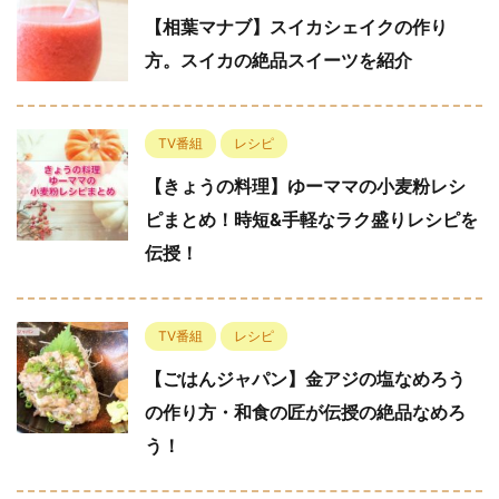
【相葉マナブ】スイカシェイクの作り
方。スイカの絶品スイーツを紹介
TV番組
レシピ
【きょうの料理】ゆーママの小麦粉レシ
ピまとめ！時短&手軽なラク盛りレシピを
伝授！
TV番組
レシピ
【ごはんジャパン】金アジの塩なめろう
の作り方・和食の匠が伝授の絶品なめろ
う！