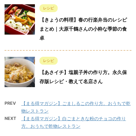
レシピ
【きょうの料理】春の行楽弁当のレシピ
まとめ｜大原千鶴さんの小粋な季節の食
卓
レシピ
【あさイチ】塩親子丼の作り方。永久保
存版レシピ・教えて名店さん
PREV
【まる得マガジン】ごましるこの作り方。おうちで乾
物レストラン
NEXT
【まる得マガジン】白ごまときな粉のチョコの作り
方。おうちで乾物レストラン