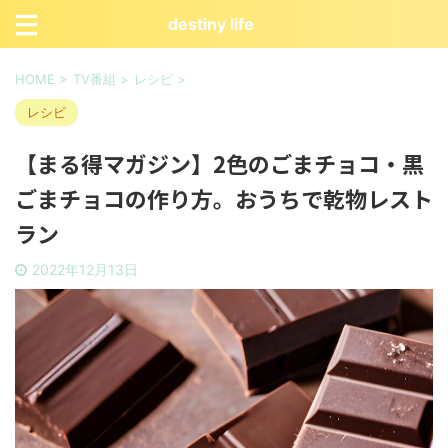
destiny life
HOME
>
TV番組
>
レシピ
>
レシピ
【まる得マガジン】2色のごまチョコ・黒
ごまチョコの作り方。おうちで乾物レスト
ラン
2022年12月13日