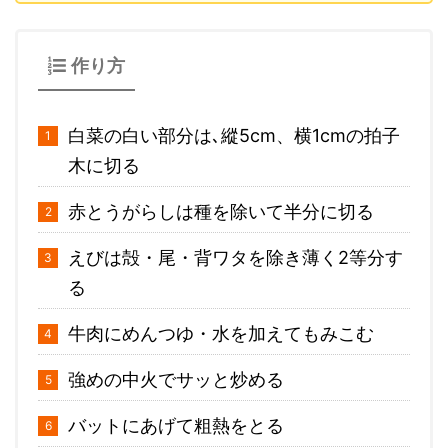
作り方
白菜の白い部分は､縱5cm、横1cmの拍子
木に切る
赤とうがらしは種を除いて半分に切る
えびは殻・尾・背ワタを除き薄く2等分す
る
牛肉にめんつゆ・水を加えてもみこむ
強めの中火でサッと炒める
バットにあげて粗熱をとる