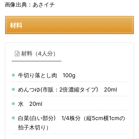
画像出典：あさイチ
材料
材料（4人分）
牛切り落とし肉 100g
めんつゆ(市販：2倍濃縮タイプ) 20ml
水 20ml
白菜(白い部分) 1/4株分（縦5cm横1cmの
拍子木切り）