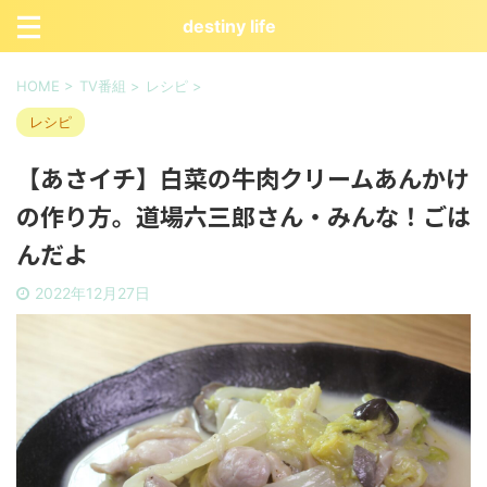
destiny life
HOME
>
TV番組
>
レシピ
>
レシピ
【あさイチ】白菜の牛肉クリームあんかけ
の作り方。道場六三郎さん・みんな！ごは
んだよ
2022年12月27日