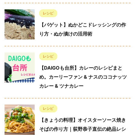
レシピ
【バゲット】ぬかどこドレッシングの作
り方・ぬか漬けの活用術
レシピ
【DAIGOも台所】カレーのレシピまと
め。カーリーファン & ナスのココナッツ
カレー & ツナカレー
レシピ
【きょうの料理】オイスターソース焼き
そばの作り方｜荻野恭子直伝の絶品レシ