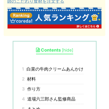
師のこだわり食材を注文する
Contents
[
hide
]
1
白菜の牛肉クリームあんかけ
2
材料
3
作り方
4
道場六三郎さん監修商品
5
まとめ