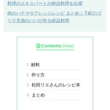
料理のエキスパートが絶品料理を伝授
肉のハナマサアレンジレシピ まとめ｜下町のゴ
リラ兄弟のパパが作る絶品料理
Contents
[
hide
]
1
材料
2
作り方
3
松田リエさんのレシピ本
4
まとめ