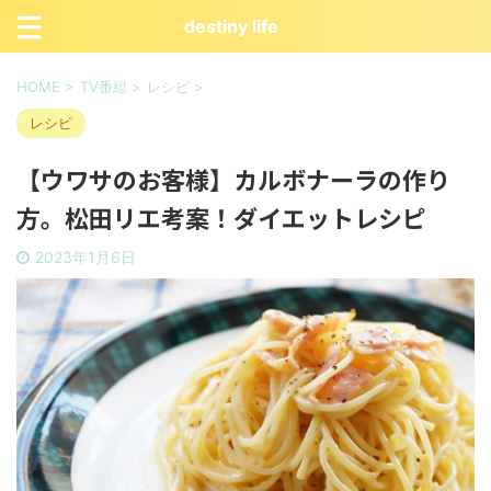
destiny life
HOME
>
TV番組
>
レシピ
>
レシピ
【ウワサのお客様】カルボナーラの作り
方。松田リエ考案！ダイエットレシピ
2023年1月6日