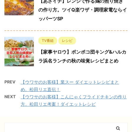
【あさイチ】レンジで作る鶏の照り焼き
の作り方。ツイQ楽ワザ・調理家電ならイ
ッパーツSP
TV番組
レシピ
【家事ヤロウ】ポンポコ団キング&ハルカ
ラ浜名ランチの秋の味覚レシピまとめ
PREV
【ウワサのお客様】業スー ダイエットレシピまと
め。松田リエ直伝！
NEXT
【ウワサのお客様】こんにゃくフライドチキンの作り
方。松田リエ考案！ダイエットレシピ