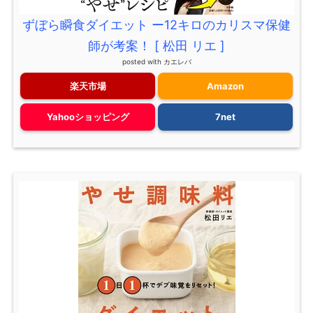
ずぼら瞬食ダイエット ー12キロのカリスマ保健
師が考案！ [ 松田 リエ ]
posted with
カエレバ
楽天市場
Amazon
Yahooショッピング
7net