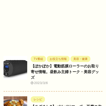
TV番組
お役立ち情報
美容・健康
【ぽかぽか】電動筋膜ローラーのお取り
寄せ情報。昼飲み主婦トーク・美容グッ
ズ
2023/3/6
レシピ