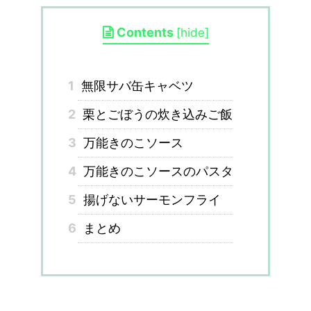
Contents
[
hide
]
1
無限サバ缶キャベツ
2
栗とごぼうの炊き込みご飯
3
万能きのこソース
4
万能きのこソースのパスタ
5
揚げないサーモンフライ
6
まとめ