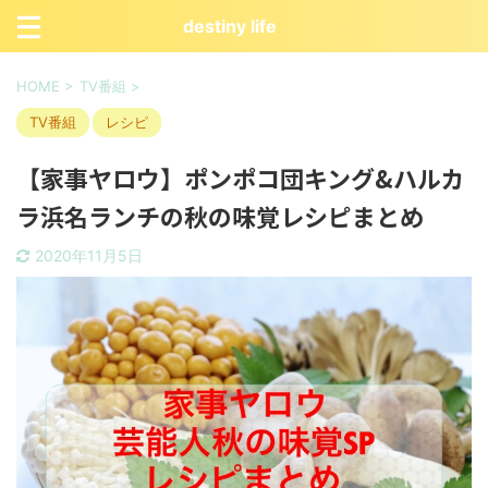
destiny life
HOME
>
TV番組
>
TV番組
レシピ
【家事ヤロウ】ポンポコ団キング&ハルカ
ラ浜名ランチの秋の味覚レシピまとめ
2020年11月5日