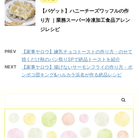
【バゲット】ハニーチーズワッフルの作
り方 ｜業務スーパー冷凍加工食品アレン
ジレシピ
PREV
【家事ヤロウ】練乳チョコトーストの作り方・のせて
焼くだけ秋のパン祭りSPで絶品トーストを紹介
NEXT
【家事ヤロウ】揚げないサーモンフライの作り方・ポ
ンポコ団キング&ハルカラ浜名が作る絶品レシピ