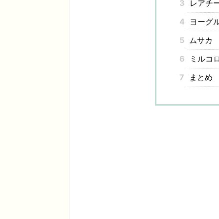
3
レアチ
4
ヨーグ
5
ムサカ
6
ミルコロ
7
まとめ