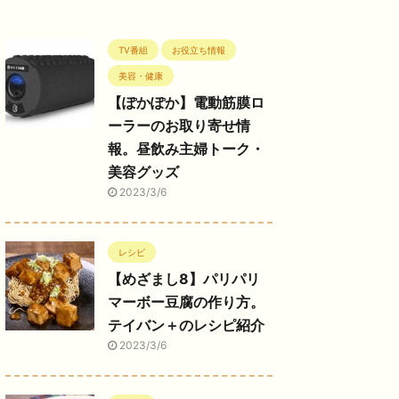
TV番組
お役立ち情報
美容・健康
【ぽかぽか】電動筋膜ロ
ーラーのお取り寄せ情
報。昼飲み主婦トーク・
美容グッズ
2023/3/6
レシピ
【めざまし8】パリパリ
マーボー豆腐の作り方。
テイバン＋のレシピ紹介
2023/3/6