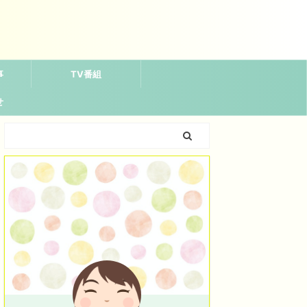
事
TV番組
せ