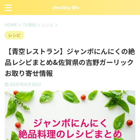
destiny life
HOME
>
TV番組
>
レシピ
>
レシピ
【青空レストラン】ジャンボにんにくの絶
品レシピまとめ&佐賀県の吉野ガーリック
お取り寄せ情報
2021年6月26日