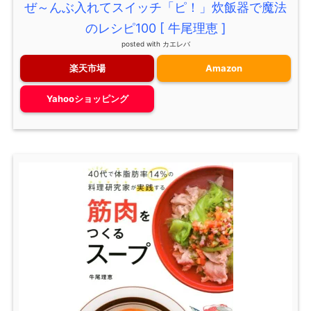
ぜ～んぶ入れてスイッチ「ピ！」炊飯器で魔法
のレシピ100 [ 牛尾理恵 ]
posted with
カエレバ
楽天市場
Amazon
Yahooショッピング