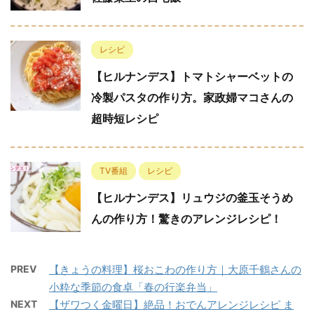
レシピ
【ヒルナンデス】トマトシャーベットの
冷製パスタの作り方。家政婦マコさんの
超時短レシピ
TV番組
レシピ
【ヒルナンデス】リュウジの釜玉そうめ
んの作り方！驚きのアレンジレシピ！
PREV
【きょうの料理】桜おこわの作り方｜大原千鶴さんの
小粋な季節の食卓「春の行楽弁当」
NEXT
【ザワつく金曜日】絶品！おでんアレンジレシピ ま