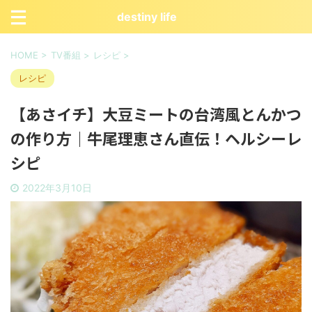
destiny life
HOME
>
TV番組
>
レシピ
>
レシピ
【あさイチ】大豆ミートの台湾風とんかつ
の作り方｜牛尾理恵さん直伝！ヘルシーレ
シピ
2022年3月10日