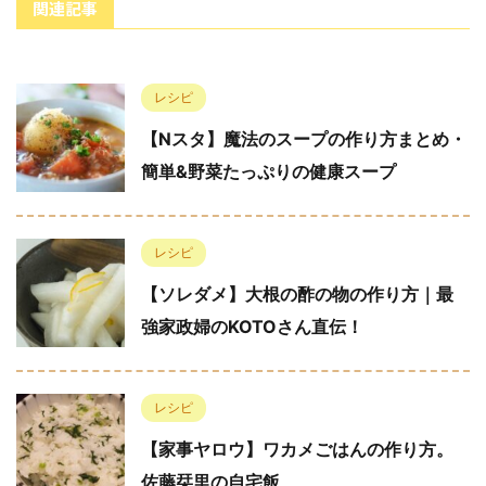
関連記事
レシピ
【Nスタ】魔法のスープの作り方まとめ・
簡単&野菜たっぷりの健康スープ
レシピ
【ソレダメ】大根の酢の物の作り方｜最
強家政婦のKOTOさん直伝！
レシピ
【家事ヤロウ】ワカメごはんの作り方。
佐藤栞里の自宅飯