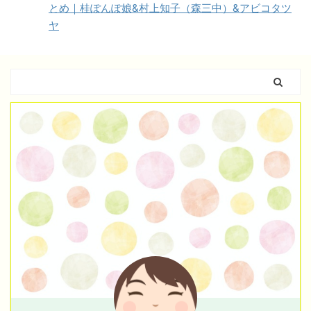
とめ｜桂ぽんぽ娘&村上知子（森三中）&アビコタツ
ヤ