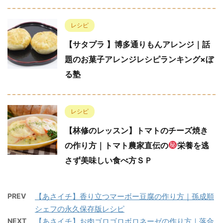
レシピ
【サタプラ 】博多通りもんアレンジ｜話
題のお菓子アレンジレシピランキング×ぼ
る塾
レシピ
【林修のレッスン】トマトのチーズ焼き
の作り方｜トマト農家直伝の
栄養を逃
さず美味しい食べ方ＳＰ
PREV
【あさイチ】香り立つマーボー豆腐の作り方｜孫成順
シェフの永久保存版レシピ
NEXT
【あさイチ】お肉ゴロゴロボロネーゼの作り方｜落合