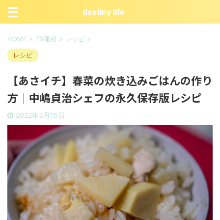
destiny life
HOME
>
TV番組
>
レシピ
>
レシピ
【あさイチ】春菜の炊き込みごはんの作り
方｜中嶋貞治シェフの永久保存版レシピ
2022年3月15日