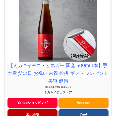
【ミガキイチゴ・ビネガー 国産 500ml 1本】手
土産 父の日 お祝い 内祝 挨拶 ギフト プレゼント
美容 健康
posted with
カエレバ
ミガキイチゴストア
Yahooショッピング
Amazon
楽天市場
7net