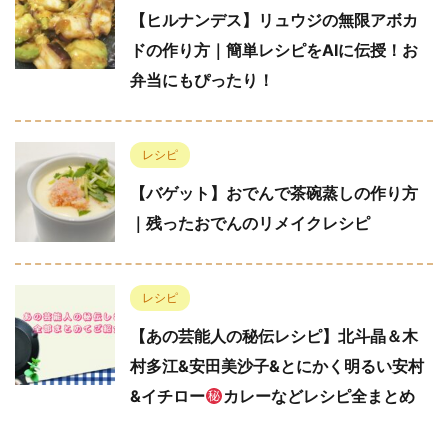
【ヒルナンデス】リュウジの無限アボカ
ドの作り方｜簡単レシピをAIに伝授！お
弁当にもぴったり！
レシピ
【バゲット】おでんで茶碗蒸しの作り方
｜残ったおでんのリメイクレシピ
レシピ
【あの芸能人の秘伝レシピ】北斗晶＆木
村多江&安田美沙子&とにかく明るい安村
&イチロー
カレーなどレシピ全まとめ