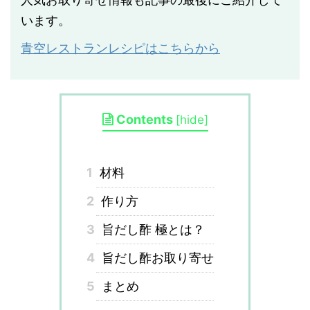
います。
青空レストランレシピはこちらから
Contents
[
hide
]
1
材料
2
作り方
3
旨だし酢 極とは？
4
旨だし酢お取り寄せ
5
まとめ