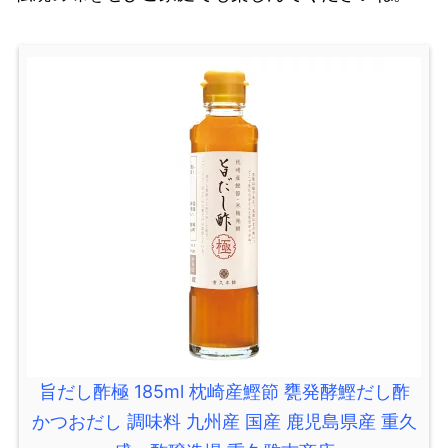
旨だし酢極 185ml 枕崎産鰹節 甕発酵鰹だし酢
かつおだし 調味料 九州産 国産 鹿児島県産 重久