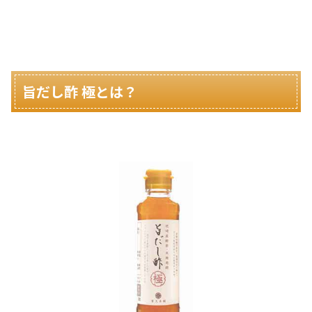
旨だし酢 極とは？