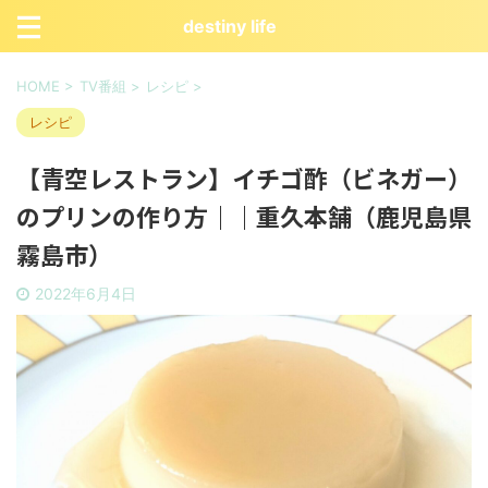
destiny life
HOME
>
TV番組
>
レシピ
>
レシピ
【青空レストラン】イチゴ酢（ビネガー）
のプリンの作り方｜｜重久本舗（鹿児島県
霧島市）
2022年6月4日