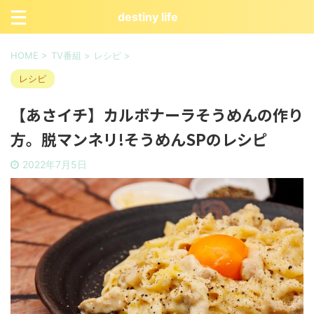
destiny life
HOME
>
TV番組
>
レシピ
>
レシピ
【あさイチ】カルボナーラそうめんの作り
方。脱マンネリ!そうめんSPのレシピ
2022年7月5日