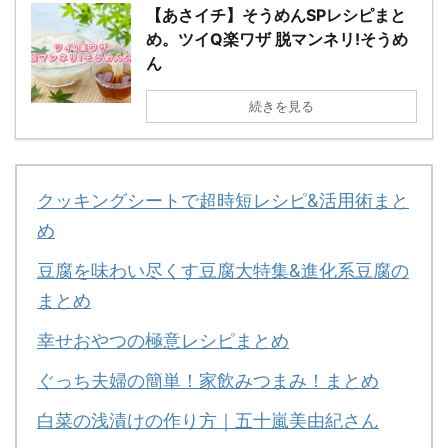
【あさイチ】そうめんSPレシピまと
め。ツイQ楽ワザ 脱マンネリ!そうめ
ん
続きを見る
クッキングシートで超時短レシピ&活用術まと
め
豆腐を味わい尽くす豆腐大特集&進化系豆腐の
まとめ
幸せおやつの極意レシピまとめ
ぐっち夫婦の簡単！家飲みつまみ！まとめ
白菜の浅漬けの作り方｜五十嵐美由紀さん