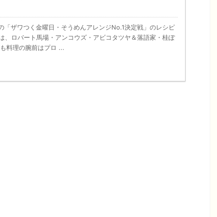
放送の「ザワつく金曜日・そうめんアレンジNo.1決定戦」のレシピ
のは、ロバート馬場・アンコウズ・アビコタツヤ＆落語家・桂ぽ
も料理の腕前はプロ ...