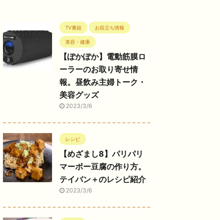
TV番組
お役立ち情報
美容・健康
【ぽかぽか】電動筋膜ロ
ーラーのお取り寄せ情
報。昼飲み主婦トーク・
美容グッズ
2023/3/6
レシピ
【めざまし8】パリパリ
マーボー豆腐の作り方。
テイバン＋のレシピ紹介
2023/3/6