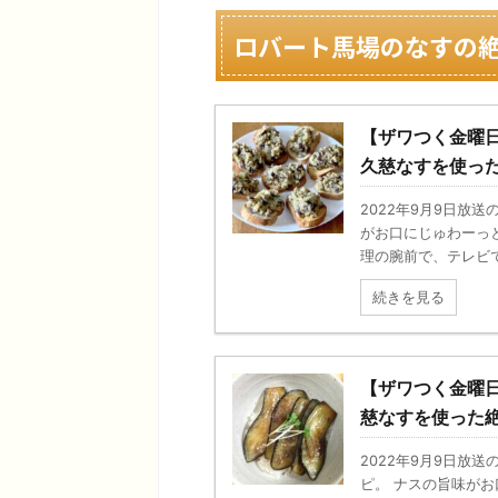
ロバート馬場のなすの
【ザワつく金曜
久慈なすを使っ
2022年9月9日放
がお口にじゅわーっ
理の腕前で、テレビで
続きを見る
【ザワつく金曜
慈なすを使った
2022年9月9日放
ピ。 ナスの旨味が