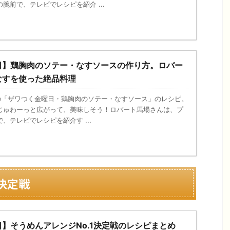
腕前で、テレビでレシピを紹介 ...
日】鶏胸肉のソテー・なすソースの作り方。ロバー
なすを使った絶品料理
送の「ザワつく金曜日・鶏胸肉のソテー・なすソース」のレシピ。
じゅわーっと広がって、美味しそう！ロバート馬場さんは、プ
、テレビでレシピを紹介す ...
決定戦
】そうめんアレンジNo.1決定戦のレシピまとめ