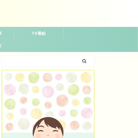
事
TV番組
せ