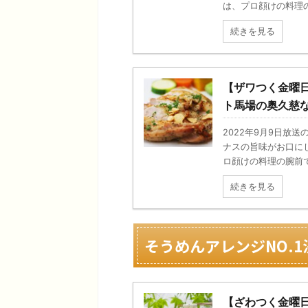
は、プロ顔けの料理の
続きを見る
【ザワつく金曜
ト馬場の奥久慈
2022年9月9日放
ナスの旨味がお口に
ロ顔けの料理の腕前で
続きを見る
そうめんアレンジNO.1
【ざわつく金曜日