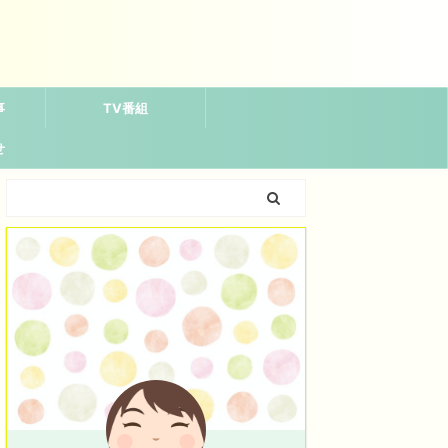
事
TV番組
せ