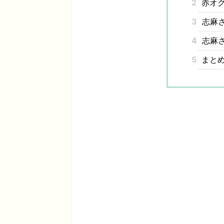
2
赤オク
3
志麻さ
4
志麻
5
まと