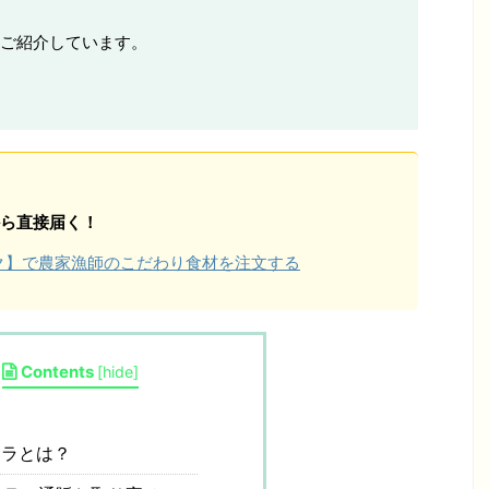
ご紹介しています。
ら直接届く！
ョク】で農家漁師のこだわり食材を注文する
Contents
[
hide
]
ラとは？