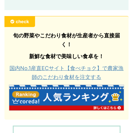
check
旬の野菜やこだわり食材が生産者から直接届
く！
新鮮な食材で美味しい食卓を！
国内No.1産直ECサイト【食べチョク】で農家漁
師のこだわり食材を注文する