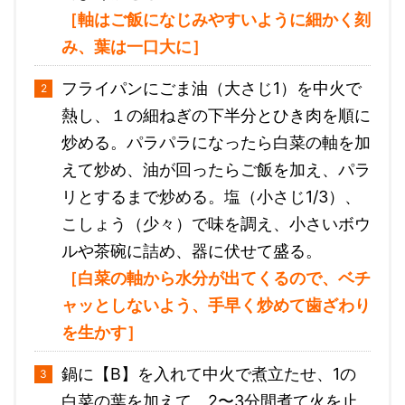
［軸はご飯になじみやすいように細かく刻
み、葉は一口大に］
フライパンにごま油（大さじ1）を中火で
熱し、１の細ねぎの下半分とひき肉を順に
炒める。パラパラになったら白菜の軸を加
えて炒め、油が回ったらご飯を加え、パラ
リとするまで炒める。塩（小さじ1/3）、
こしょう（少々）で味を調え、小さいボウ
ルや茶碗に詰め、器に伏せて盛る。
［白菜の軸から水分が出てくるので、ベチ
ャッとしないよう、手早く炒めて歯ざわり
を生かす］
鍋に【B】を入れて中火で煮立たせ、1の
白菜の葉を加えて、2〜3分間煮て火を止