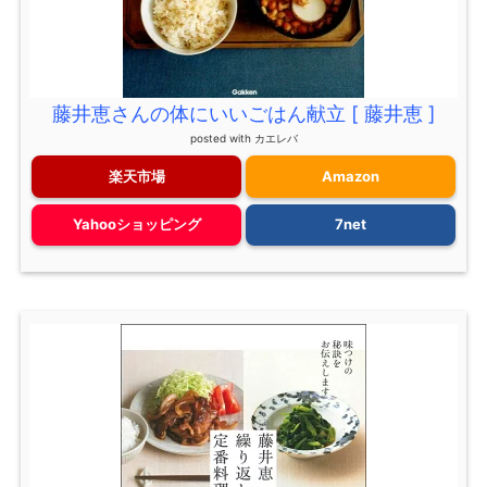
藤井恵さんの体にいいごはん献立 [ 藤井恵 ]
posted with
カエレバ
楽天市場
Amazon
Yahooショッピング
7net