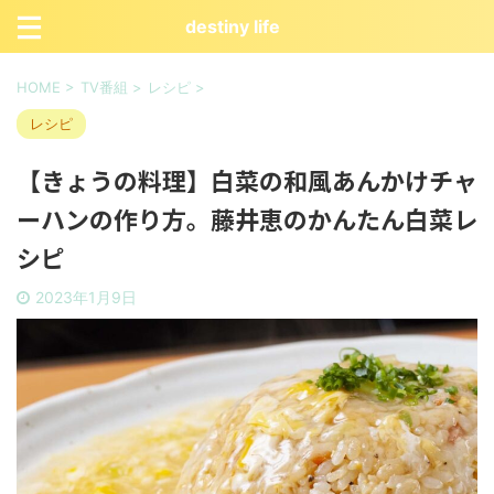
destiny life
HOME
>
TV番組
>
レシピ
>
レシピ
【きょうの料理】白菜の和風あんかけチャ
ーハンの作り方。藤井恵のかんたん白菜レ
シピ
2023年1月9日