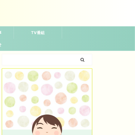
事
TV番組
せ