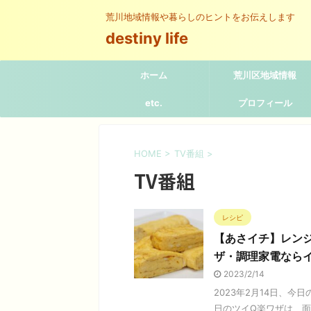
荒川地域情報や暮らしのヒントをお伝えします
destiny life
ホーム
荒川区地域情報
etc.
プロフィール
HOME
>
TV番組
>
TV番組
レシピ
【あさイチ】レン
ザ・調理家電ならイ
2023/2/14
2023年2月14日、
日のツイQ楽ワザは、面