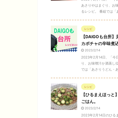
あさりやはまぐり、お
るレシピ。 番組では「あさ
レシピ
【DAIGOも台所
カボチャの辛味煮
2023/2/14
2023年2月14日、「
り、お味噌汁か酒蒸し位
では「あさりうどん・あさ
レシピ
【ひるまえほっと
ごはん。
2023/2/14
2023年2月14日の