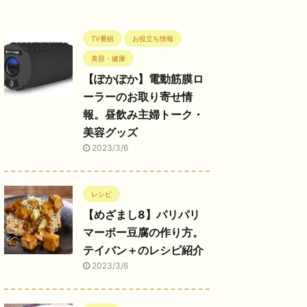
TV番組
お役立ち情報
美容・健康
【ぽかぽか】電動筋膜ロ
ーラーのお取り寄せ情
報。昼飲み主婦トーク・
美容グッズ
2023/3/6
レシピ
【めざまし8】パリパリ
マーボー豆腐の作り方。
テイバン＋のレシピ紹介
2023/3/6