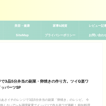
美容・健康
家事&雑貨
レビュー記
SiteMap
プライバシーポリシー
お問い合わ
ジで3品5分弁当の副菜・卵焼きの作り方。ツイQ楽ワ
ッパーツSP
今日のあさイチのレンジで3品5分弁当の副菜「卵焼き」のレシピ。 今
倒くさいアレを調理家電でイッパツで作る楽ワザ満載！ 時短料理