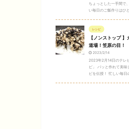
ちょっとした一手間で
い毎日のご飯作りはひと苦労
レシピ
【ノンストップ 
道場！笠原の目！
2023/2/14
2023年2月14日の
ピ」 パッと作れて美味
ピを伝授！ 忙しい毎日の