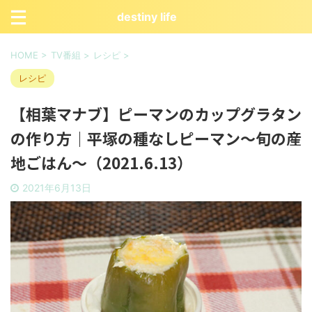
destiny life
HOME
>
TV番組
>
レシピ
>
レシピ
【相葉マナブ】ピーマンのカップグラタン
の作り方｜平塚の種なしピーマン〜旬の産
地ごはん〜（2021.6.13）
2021年6月13日