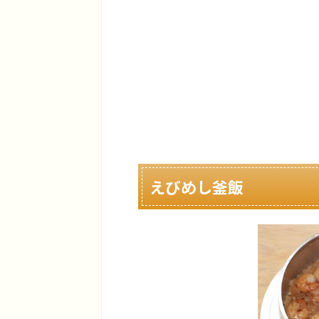
えびめし釜飯