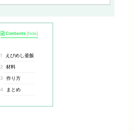
Contents
[
hide
]
1
えびめし釜飯
2
材料
3
作り方
4
まとめ