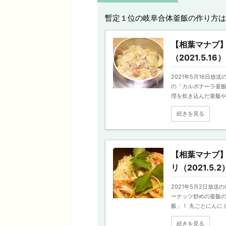
暫定１位の岐阜合体釜飯の作り方は
【相葉マナブ】
（2021.5.16）
2021年5月16日放
の「カルボナーラ釜飯
理を炊き込んだ釜飯や、 
続きを見る
【相葉マナブ】
リ（2021.5.2
2021年5月2日放
ーナッツ炒めの釜飯の
飯」！ 丸ごとにんにく .
続きを見る