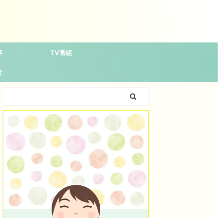
事
TV番組
せ