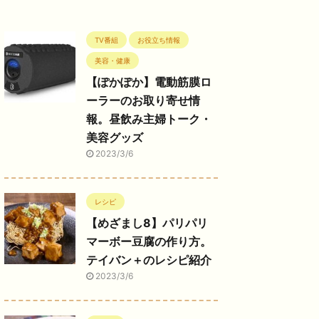
TV番組
お役立ち情報
美容・健康
【ぽかぽか】電動筋膜ロ
ーラーのお取り寄せ情
報。昼飲み主婦トーク・
美容グッズ
2023/3/6
レシピ
【めざまし8】パリパリ
マーボー豆腐の作り方。
テイバン＋のレシピ紹介
2023/3/6