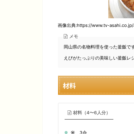
画像出典:https://www.tv-asahi.co.jp/
メモ
岡山県の名物料理を使った釜飯で
えびがたっぷりの美味しい釜飯レ
材料
材料（4〜6人分）
米 3合