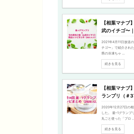
【相葉マナブ】
武のイチゴ〜｜（2
2021年4月11日放
チゴ〜」で紹介された
県の冷凍ちゃ ...
続きを見る
【相葉マナブ】
ランプリ（＃379
2020年12月27日
した。 釜–1グラン
丸ごと使った「ブロ ..
続きを見る