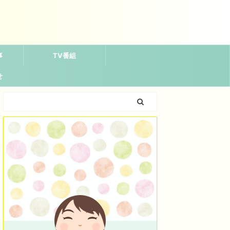
事
TV番組
せ