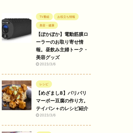
TV番組
お役立ち情報
美容・健康
【ぽかぽか】電動筋膜ロ
ーラーのお取り寄せ情
報。昼飲み主婦トーク・
美容グッズ
2023/3/6
レシピ
【めざまし8】パリパリ
マーボー豆腐の作り方。
テイバン＋のレシピ紹介
2023/3/6