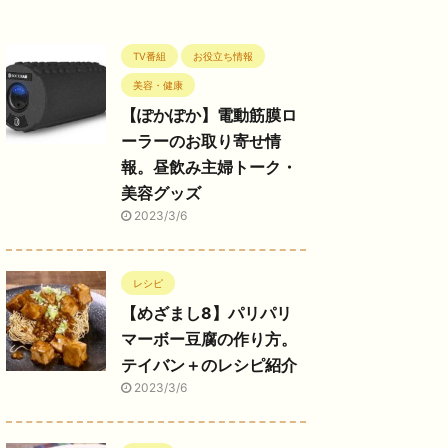
TV番組
お役立ち情報
美容・健康
【ぽかぽか】電動筋膜ロ
ーラーのお取り寄せ情
報。昼飲み主婦トーク・
美容グッズ
2023/3/6
レシピ
【めざまし8】パリパリ
マーボー豆腐の作り方。
テイバン＋のレシピ紹介
2023/3/6