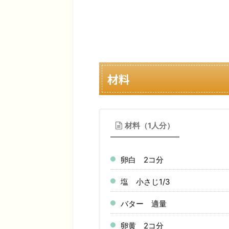
材料
材料（1人分）
卵白 2コ分
塩 小さじ1/3
バター 適量
卵黄 2コ分