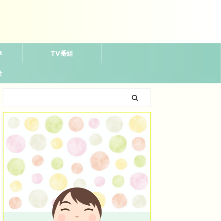
事
TV番組
せ