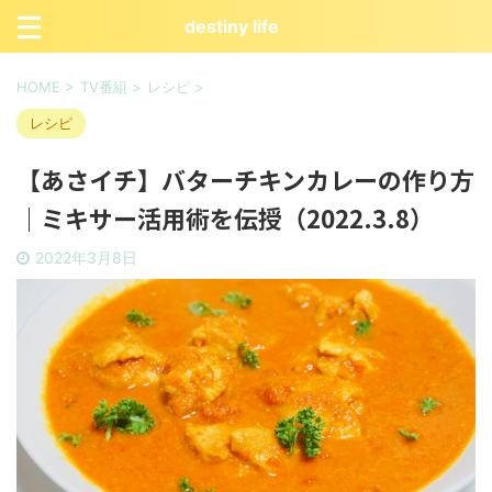
destiny life
HOME
>
TV番組
>
レシピ
>
レシピ
【あさイチ】バターチキンカレーの作り方
｜ミキサー活用術を伝授（2022.3.8）
2022年3月8日