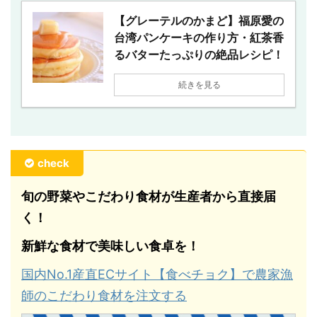
【グレーテルのかまど】福原愛の
台湾パンケーキの作り方・紅茶香
るバターたっぷりの絶品レシピ！
続きを見る
check
旬の野菜やこだわり食材が生産者から直接届
く！
新鮮な食材で美味しい食卓を！
国内No.1産直ECサイト【食べチョク】で農家漁
師のこだわり食材を注文する