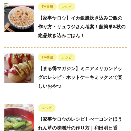
TV番組
レシピ
【家事ヤロウ】イカ飯風炊き込みご飯の
作り方・リュウジさん考案！超簡単&秋の
絶品炊き込みごはん！
TV番組
レシピ
【まる得マガジン】ミニアメリカンドッ
グのレシピ・ホットケーキミックスで楽
しいおやつ
レシピ
【家事ヤロウのレシピ】べーコンとほう
れん草の味噌汁の作り方｜和田明日香