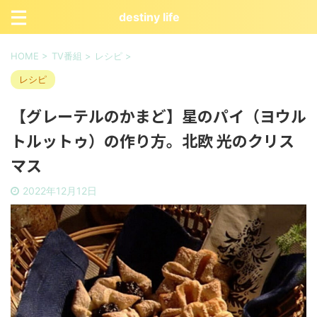
destiny life
HOME
>
TV番組
>
レシピ
>
レシピ
【グレーテルのかまど】星のパイ（ヨウル
トルットゥ）の作り方。北欧 光のクリス
マス
2022年12月12日