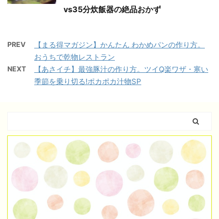
vs35分炊飯器の絶品おかず
PREV
【まる得マガジン】かんたん わかめパンの作り方。
おうちで乾物レストラン
NEXT
【あさイチ】最強豚汁の作り方。ツイQ楽ワザ・寒い
季節を乗り切る!ポカポカ汁物SP