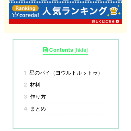
Contents
[
hide
]
1
星のパイ（ヨウルトルットゥ）
2
材料
3
作り方
4
まとめ