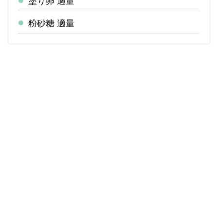
塗り卵 適量
粉砂糖 適量