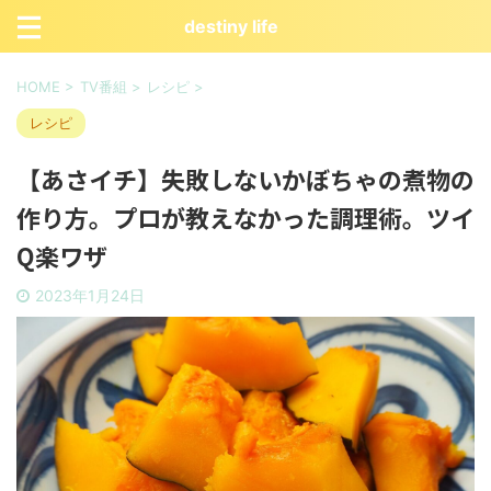
destiny life
HOME
>
TV番組
>
レシピ
>
レシピ
【あさイチ】失敗しないかぼちゃの煮物の
作り方。プロが教えなかった調理術。ツイ
Q楽ワザ
2023年1月24日