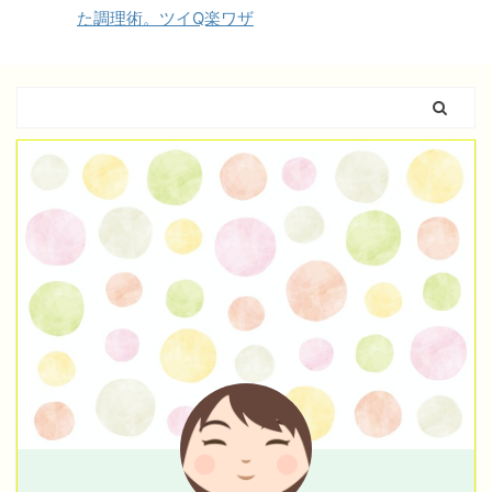
た調理術。ツイQ楽ワザ