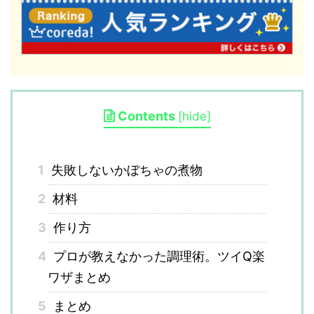
Contents
[
hide
]
1
失敗しないかぼちゃの煮物
2
材料
3
作り方
4
プロが教えなかった調理術。ツイQ楽
ワザまとめ
5
まとめ