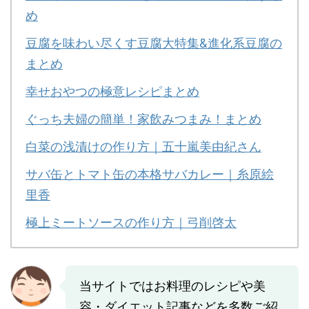
め
豆腐を味わい尽くす豆腐大特集&進化系豆腐の
まとめ
幸せおやつの極意レシピまとめ
ぐっち夫婦の簡単！家飲みつまみ！まとめ
白菜の浅漬けの作り方｜五十嵐美由紀さん
サバ缶とトマト缶の本格サバカレー｜糸原絵
里香
極上ミートソースの作り方｜弓削啓太
当サイトではお料理のレシピや美
容・ダイエット記事などを多数ご紹